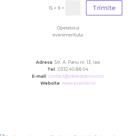
Trimite
=
15 + 9
Operatorul
evenimentului
Adresa
: Str. A. Panu nr. 13, Iasi
Tel
.: 0332.40.88.04
E-mail
:
contact@zileledobrovici.ro
Website
:
www.eventer.ro
Termeni și condiții
ANPC