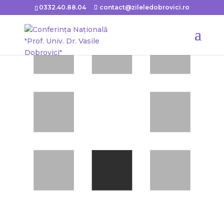
0332.40.88.04
contact@zileledobrovici.ro